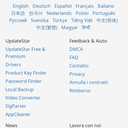
English
Deutsch
Español
Français
Italiano
日本語
한국어
Nederlands
Polski
Português
Русский
Svenska
Türkçe
Tiếng Việt
中文(简体)
中文(繁體)
Magyar
हिन्दी
UpdateStar
Feedback & Aiuto
UpdateStar Free &
DMCA
Premium
FAQ
Drivers
Contatto
Product Key Finder
Privacy
Password Finder
Annulla i contratti
Local Backup
Rimborso
Video Converter
SigParser
AppCleaner
News
Lavora con noi