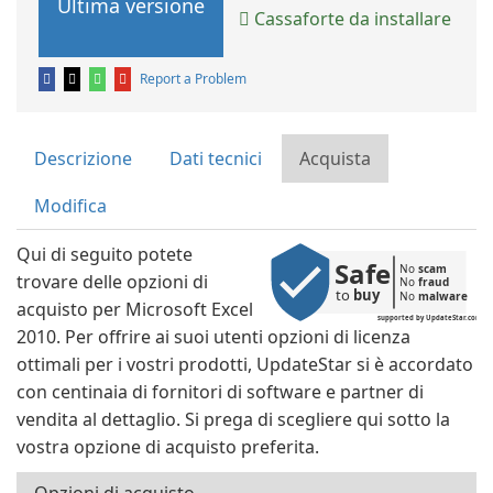
Ultima versione
Cassaforte da installare
Report a Problem
Descrizione
Dati tecnici
Acquista
Modifica
Qui di seguito potete
Safe
No 
scam
trovare delle opzioni di
No 
fraud
to 
buy
No 
malware
acquisto per Microsoft Excel
supported by UpdateStar.com
2010. Per offrire ai suoi utenti opzioni di licenza
ottimali per i vostri prodotti, UpdateStar si è accordato
con centinaia di fornitori di software e partner di
vendita al dettaglio. Si prega di scegliere qui sotto la
vostra opzione di acquisto preferita.