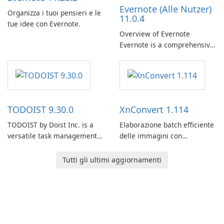
Evernote (Alle Nutzer)
Organizza i tuoi pensieri e le
11.0.4
tue idee con Evernote.
Overview of Evernote
Evernote is a comprehensive
note-taking and organization
software designed to help
users capture, organize, and
access information across
multiple devices.
TODOIST 9.30.0
XnConvert 1.114
TODOIST by Doist Inc. is a
Elaborazione batch efficiente
versatile task management
delle immagini con
tool designed to help
XnConvert
individuals and teams
Tutti gli ultimi aggiornamenti
organize their work and
increase productivity.