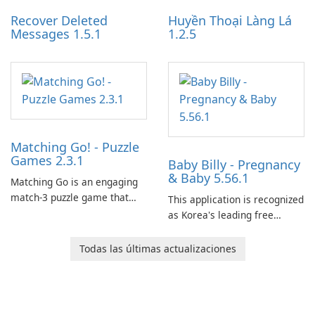
Recover Deleted
Huyền Thoại Làng Lá
Messages 1.5.1
1.2.5
Matching Go! - Puzzle
Games 2.3.1
Baby Billy - Pregnancy
& Baby 5.56.1
Matching Go is an engaging
match-3 puzzle game that
This application is recognized
invites players to join Chloe
as Korea's leading free
and her charming corgi,
platform for pregnancy and
Ollie, on an adventurous
baby tracking, offering
Todas las últimas actualizaciones
journey across diverse
essential healthcare tips and
landscapes.
doctor-approved articles.