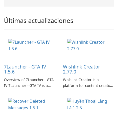
Últimas actualizaciones
7Launcher - GTA IV
Wishlink Creator
1.5.6
2.77.0
Overview of 7Launcher - GTA
Wishlink Creator is a
IV 7Launcher - GTA IV is a
platform for content creators
specialized software
designed to monetize their
application designed to
work through built-in brand
optimize the gaming
partnerships and integrated
experience for Grand Theft
tools for content distribution
Auto IV.
and audience engagement.