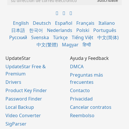
English
Deutsch
Español
Français
Italiano
日本語
한국어
Nederlands
Polski
Português
Русский
Svenska
Türkçe
Tiếng Việt
中文(简体)
中文(繁體)
Magyar
हिन्दी
UpdateStar
Ayuda y Feedback
UpdateStar Free &
DMCA
Premium
Preguntas más
Drivers
frecuentes
Product Key Finder
Contacto
Password Finder
Privacidad
Local Backup
Cancelar contratos
Video Converter
Reembolso
SigParser