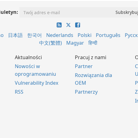
iuletyn:
no
日本語
한국어
Nederlands
Polski
Português
Русс
中文(繁體)
Magyar
हिन्दी
Aktualności
Pracuj z nami
O
Nowości w
Partner
C
oprogramowaniu
U
Rozwiązania dla
Vulnerability Index
OEM
P
RSS
Partnerzy
Z
I