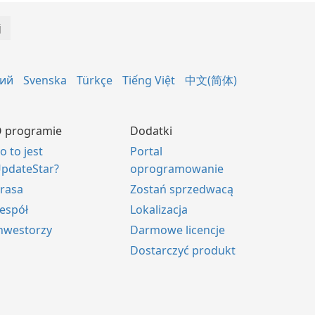
кий
Svenska
Türkçe
Tiếng Việt
中文(简体)
 programie
Dodatki
o to jest
Portal
pdateStar?
oprogramowanie
rasa
Zostań sprzedwacą
espół
Lokalizacja
nwestorzy
Darmowe licencje
Dostarczyć produkt