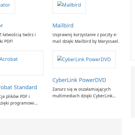
or
Mailbird
 łatwością twórz i
Usprawnij korzystanie z poczty e-
ki PDF!
mail dzięki Mailbird by Maryssael.
CyberLink PowerDVD
obat Standard
Zanurz się w oszałamiających
multimediach dzięki CyberLink
ja plików PDF i
PowerDVD
zięki programowi
t Standard.