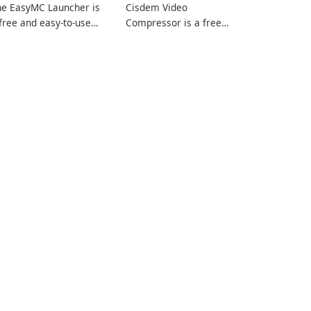
he EasyMC Launcher is
Cisdem Video
free and easy-to-use
Compressor is a free
necraft launcher
video compression
veloped by EasyMC. It
software for Mac. It
lows Minecraft players
allows users to
 quickly and easily
compress media files by
cess their favorite
setting the percentage,
ervers and mods with
target file size, and file
st a few clicks.
parameters to ensure
satisfactory results.