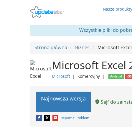
Nasze produkt
Wszystkie pliki do pobr
Strona główna
Biznes
Microsoft Excel
Microsoft Excel
Microsoft
❘
Komercyjny
❘
Android
iOS
Najnowsza wersja
Sejf do zains
Report a Problem