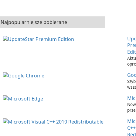
Najpopularniejsze pobierane
Upd
Pr
Edi
Aktu
opr
nigd
Goo
łatw
Upd
Szyb
Prem
wsz
prze
Mic
inte
Now
prze
inte
Mic
C++
Red