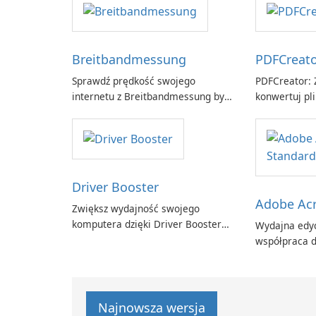
Breitbandmessung
PDFCreat
Sprawdź prędkość swojego
PDFCreator: Z
internetu z Breitbandmessung by
konwertuj pli
zafaco GmbH!
Driver Booster
Adobe Acr
Zwiększ wydajność swojego
komputera dzięki Driver Booster
Wydajna edyc
firmy IObit
współpraca d
Adobe Acroba
Najnowsza wersja