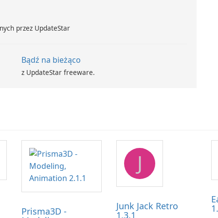
nych przez UpdateStar
Bądź na bieżąco
z UpdateStar freeware.
J
E
Junk Jack Retro
1
Prisma3D -
1.3.1