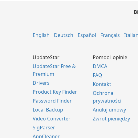
B
English
Deutsch
Español
Français
Italia
UpdateStar
Pomoc i opinie
UpdateStar Free &
DMCA
Premium
FAQ
Drivers
Kontakt
Product Key Finder
Ochrona
Password Finder
prywatności
Local Backup
Anuluj umowy
Video Converter
Zwrot pieniędzy
SigParser
AppCleaner