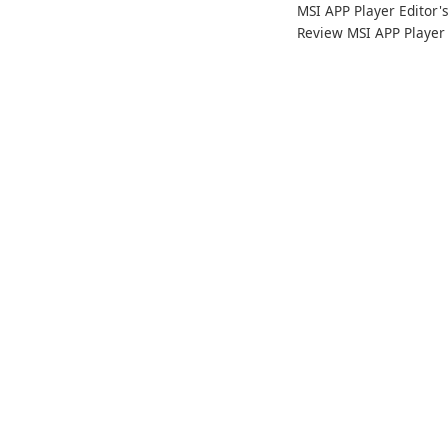
MSI APP Player Editor'
biblioteką e-booków za
Review MSI APP Player 
pomocą Calibre.
MSI’s Windows Android
emulator built atop the
BlueStacks engine and
tuned for MSI hardwar