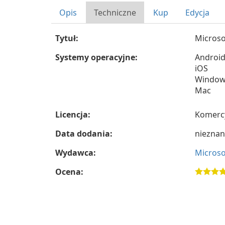
Opis
Techniczne
Kup
Edycja
Tytuł:
Microso
Systemy operacyjne:
Androi
iOS
Window
Mac
Licencja:
Komerc
Data dodania:
nieznan
Wydawca:
Microso
Ocena: