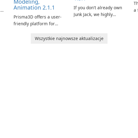
Modeling,
s
T
Animation 2.1.1
If you don't already own
is
a 
Junk Jack, we highly
Prisma3D offers a user-
Mi
recommend purchasing
friendly platform for
de
it before considering
aspiring 3D creators to
al
Junk Jack Retro. This
e.
bring their imagination
to
Wszystkie najnowsze aktualizacje
game is where it all
to life. With a wide range
ac
began! Junk Jack Retro,
of tools and features,
s
formerly known as Junk
this app allows users to
ju
Jack, now offers
easily design 3D models
widescreen support.
and generate captivating
animated scenes.