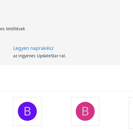
es letöltések
Legyen naprakész
az ingyenes UpdateStar-ral.
B
B