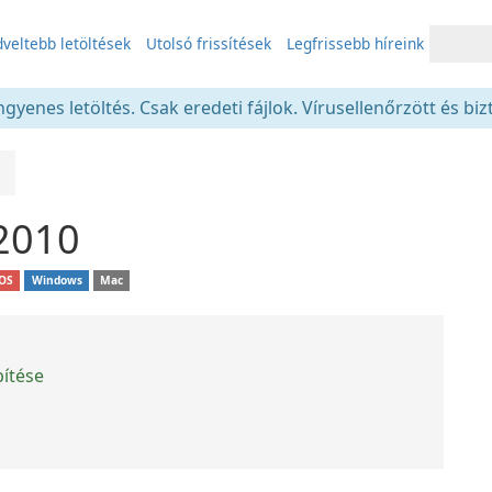
veltebb letöltések
Utolsó frissítések
Legfrissebb híreink
gyenes letöltés. Csak eredeti fájlok. Vírusellenőrzött és bi
 2010
iOS
Windows
Mac
pítése