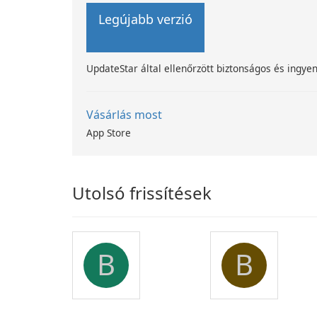
Legújabb verzió
UpdateStar által ellenőrzött biztonságos és ingyen
Vásárlás most
App Store
Utolsó frissítések
B
B