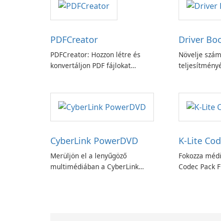
PDFCreator
Driver Bo
PDFCreator: Hozzon létre és
Növelje szám
konvertáljon PDF fájlokat
teljesítményé
könnyedén!
Booster funk
CyberLink PowerDVD
K-Lite Cod
Merüljön el a lenyűgöző
Fokozza médi
multimédiában a CyberLink
Codec Pack Fu
PowerDVD-vel