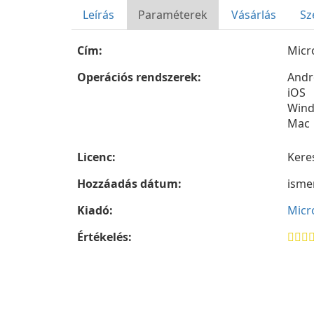
Leírás
Paraméterek
Vásárlás
Sz
Cím:
Micr
Operációs rendszerek:
Andr
iOS
Win
Mac
Licenc:
Kere
Hozzáadás dátum:
isme
Kiadó:
Micr
Értékelés: