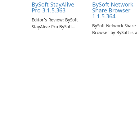
BySoft StayAlive
BySoft Network
Pro 3.1.5.363
Share Browser
1.1.5.364
Editor's Review: BySoft
BySoft Network Share
StayAlive Pro BySoft
Browser by BySoft is a
StayAlive Pro is a
comprehensive softwa
reliable software
application that allows
application designed to
users to easily browse
ensure the continuous
and manage shared
and uninterrupted
folders on their networ
operation of your
computer system.