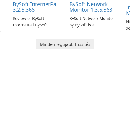
BySoft InternetPal
BySoft Network
I
3.2.5.366
Monitor 1.3.5.363
M
Review of BySoft
BySoft Network Monitor
Nö
InternetPal BySoft
by BySoft is a
se
InternetPal is a
comprehensive network
D
re
comprehensive software
monitoring software
se
application designed to
designed to help
Minden legújabb frissítés
monitor your internet
businesses effectively
connection and provide
manage their network
k.
real-time insights into its
infrastructure.
performance.