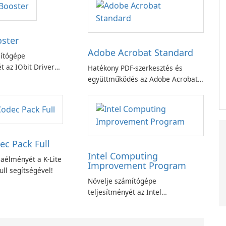
oster
Adobe Acrobat Standard
ítógépe
t az IObit Driver
Hatékony PDF-szerkesztés és
ciójával
együttműködés az Adobe Acrobat
Standard alkalmazással.
ec Pack Full
Intel Computing
aélményét a K-Lite
Improvement Program
ll segítségével!
Növelje számítógépe
teljesítményét az Intel
számítástechnika-fejlesztési
programjával