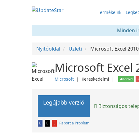
Termékeink
Legked
Minden in
Nyitóoldal
Üzleti
Microsoft Excel 2010
Microsoft Excel
Microsoft
❘
Kereskedelmi
❘
Android
Legújabb verzió
Biztonságos tele
Report a Problem