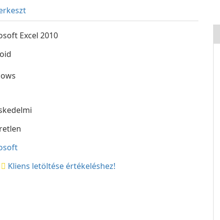
erkeszt
osoft Excel 2010
oid
dows
skedelmi
retlen
osoft
Kliens letöltése értékeléshez!