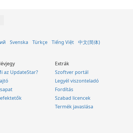
кий
Svenska
Türkçe
Tiếng Việt
中文(简体)
évjegy
Extrák
i az UpdateStar?
Szoftver portál
ajtó
Legyél viszonteladó
sapat
Fordítás
efektetők
Szabad licencek
Termék javaslása