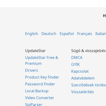
H
English
Deutsch
Español
Français
Italia
UpdateStar
Súgó & visszajelzés
UpdateStar Free &
DMCA
Premium
GYIK
Drivers
Kapcsolat
Product Key Finder
Adatvédelem
Password Finder
Szerződések törlés
Local Backup
Visszatérítés
Video Converter
SigParser