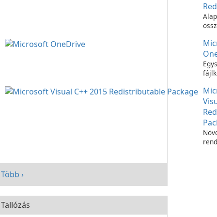
Red
Alap
össz
C++
Mic
futt
One
Egys
fájl
Micr
Mic
OneD
Vis
Red
Pac
Növe
rend
telj
Micr
C++
Több ›
Redi
Pac
segí
Tallózás