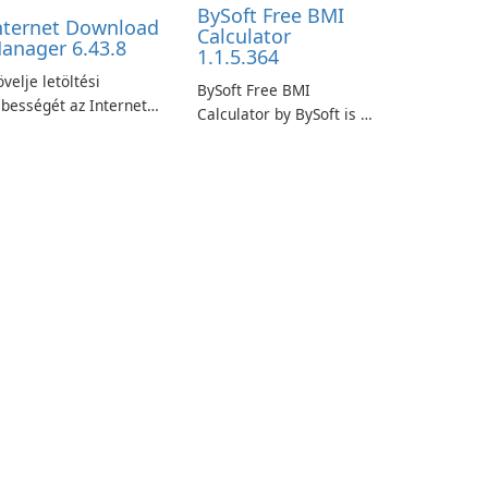
BySoft Free BMI
nternet Download
Calculator
anager 6.43.8
1.1.5.364
velje letöltési
BySoft Free BMI
bességét az Internet
Calculator by BySoft is a
ownload Manager
user-friendly software
gítségével!
application designed to
help you calculate your
Body Mass Index quickly
and accurately.