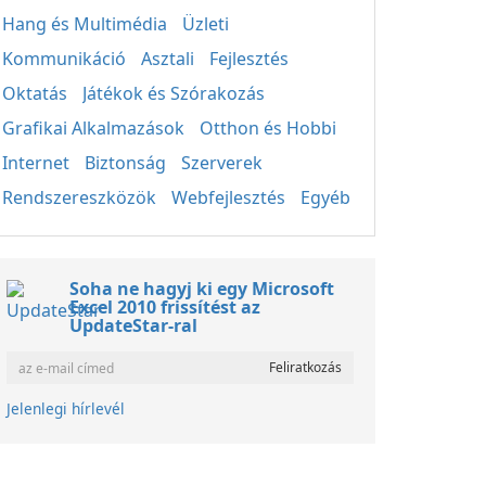
Hang és Multimédia
Üzleti
Kommunikáció
Asztali
Fejlesztés
Oktatás
Játékok és Szórakozás
Grafikai Alkalmazások
Otthon és Hobbi
Internet
Biztonság
Szerverek
Rendszereszközök
Webfejlesztés
Egyéb
Soha ne hagyj ki egy Microsoft
Excel 2010 frissítést az
UpdateStar-ral
Jelenlegi hírlevél