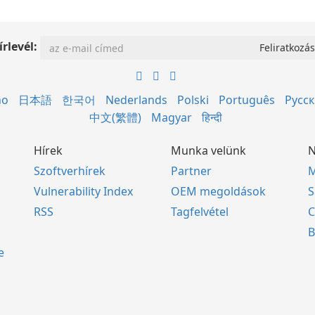
írlevél:
no
日本語
한국어
Nederlands
Polski
Português
Русс
中文(繁體)
Magyar
हिन्दी
Hírek
Munka velünk
N
Szoftverhírek
Partner
M
Vulnerability Index
OEM megoldások
S
RSS
Tagfelvétel
C
B
e