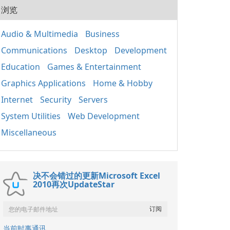
20
用程
浏览
式的
人使
套件
組織
應用
Audio & Multimedia
Business
取、
Win
定期
Communications
Desktop
Development
正常
裝置
鍵執
其成
Education
Games & Entertainment
主要
分 包含重要的函式
Graphics Applications
Home & Hobby
庫，如
Internet
Security
Servers
基礎
（MF
System Utilities
Web Development
C++
C+
Miscellaneous
保不
的相
x86
决不会错过的更新Microsoft Excel
2010再次UpdateStar
当前时事通讯