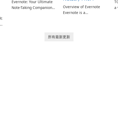
Evernote: Your Ultimate
TO
Overview of Evernote
Note-Taking Companion
a 
Evernote is a
Evernote, developed by
m
R:
comprehensive note-
EverNote Corp., is a
de
taking and organization
versatile note-taking
in
software designed to
application that helps
or
help users capture,
users capture ideas,
in
所有最新更新
rm
organize, and access
organize to-do lists, and
information across
keep track of important
multiple devices.
information.
or
s
…