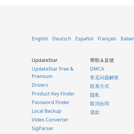
English
Deutsch
Español
Français
Italia
UpdateStar
帮助＆反馈
UpdateStar Free &
DMCA
Premium
常见问题解答
Drivers
联系方式
Product Key Finder
隐私
Password Finder
取消合同
Local Backup
退款
Video Converter
SigParser