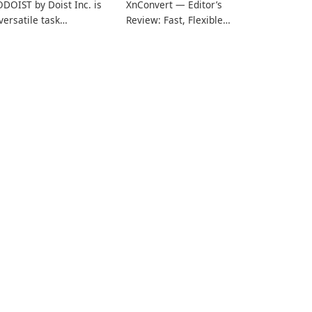
DOIST by Doist Inc. is
XnConvert — Editor’s
versatile task
Review: Fast, Flexible
anagement tool
Batch Image Converter
signed to help
for Windows, macOS and
dividuals and teams
Linux XnConvert is a
ganize their work and
polished, cross-platform
crease productivity.
batch image processor
from XnSoft that
balances depth and
simplicity.