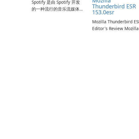
Mozilla
Spotify 是由 Spotify 开发
Thunderbird ESR
的一种流行的音乐流媒体
153.0esr
服务，它为用户提供了访
Mozilla Thunderbird ES
问大量歌曲、专辑、播放
Editor's Review Mozilla
列表和播客库以供在线收
Thunderbird ESR
听的权限。凭借个性化推
(Extended Support
荐、离线收听和社交分享
Release) is the long-te
等功能，Spotify 为用户提
support channel of the
供无缝的音乐体验，让他
Thunderbird desktop
们发现、流式传输和欣赏
email client designed f
他们最喜欢的音乐。 音乐
organizations and user
流媒体： Spotify …
who need predictable 