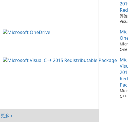
需要
Win
Chr
201
仔細
mac
器，
Red
自動
And
全性
評論：
會自
旨在
深度
Visu
腦以
高階
Mic
Redi
序，
提供
統。
Mic
by M
點擊
入、
加入
Micr
One
它們
現代
能、
C++
Micr
找每
Goo
制及
Redi
One
最新
與平
目標
是由 
測：為
料庫：
面與
創作
發的
Mic
36
擁有
及平
戶，
式，
流程
Vis
1,90
績效
結合
Micr
存 M
201
Chr
現代
C++
One
Red
Java
效與
程式
成熟
Edg
Pac
件。
務，與
Micr
Visu
365
C++
的電
及 
行套
此版本
合。O
Micr
為 W
C++
客戶
更多 ›
行套
mac
Visu
And