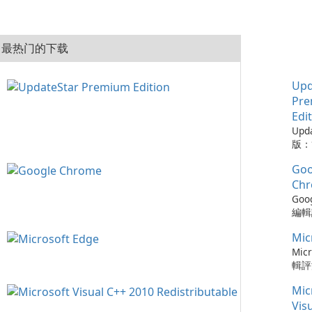
最热门的下载
Upd
Pr
Edi
Upd
版：
的實
Goo
Upd
版是
Ch
工具
Goo
的程
編輯評
從而
Ch
保持
Mic
瀏覽
可以
速度
Micr
時軟
更新
輯評
化建
以及與
快速
您的
Mic
務的
瀏覽器
容，
Chr
Ed
Vis