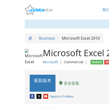
我
家
Business
Microsoft Excel 2010
Microsoft Excel
Microsoft
❘
Commercial
❘
Android
iO
最新版本
安全安装
Report a Problem