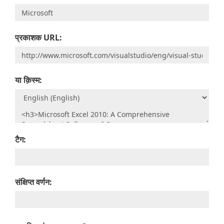
प्रकाशक URL:
या क़िस्‍म:
टैग:
संक्षिप्त वर्णन: