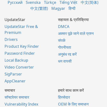
Русский
Svenska
Türkçe
Tiếng Việt
中文(简体)
中文(繁體)
Magyar
हिन्दी
UpdateStar
सहायता & प्रतिक्रिया
UpdateStar Free &
DMCA
Premium
अक्सर पूछे जाने वाले प्रश्न
Drivers
संपर्क
Product Key Finder
गोपनीयता
Password Finder
अनुबंध रद्द करें
Local Backup
धन वापसी
Video Converter
SigParser
AppCleaner
समाचार
हमारे साथ काम करें
सॉफ्टवेयर समाचार
हिस्सेदार
Vulnerability Index
OEM के लिए समाधान