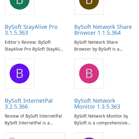
BySoft StayAlive Pro
BySoft Network Share
3.1.5.363
Browser 1.1.5.364
Editor's Review: BySoft
BySoft Network Share
StayAlive Pro BySoft StayAlive
Browser by BySoft is a
Pro is a reliable software
comprehensive software
application designed to
application that allows users
B
B
ensure the continuous and
to easily browse and manage
uninterrupted operation of
shared folders on their
your computer system.
network.
BySoft InternetPal
BySoft Network
3.2.5.366
Monitor 1.3.5.363
Review of BySoft InternetPal
BySoft Network Monitor by
BySoft InternetPal is a
BySoft is a comprehensive
comprehensive software
network monitoring software
application designed to
designed to help businesses