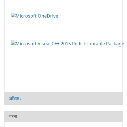
अधिक ›
चरना