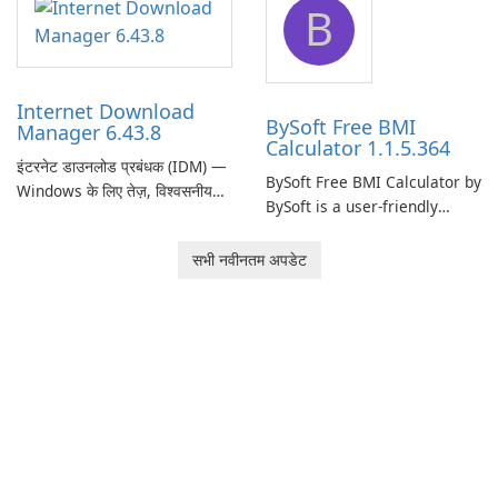
B
monitor your internet
effectively manage their
connection and provide real-
network infrastructure.
time insights into its
performance.
Internet Download
BySoft Free BMI
Manager 6.43.8
Calculator 1.1.5.364
इंटरनेट डाउनलोड प्रबंधक (IDM) —
BySoft Free BMI Calculator by
Windows के लिए तेज़, विश्वसनीय
BySoft is a user-friendly
डाउनलोड प्रबंधक Tonec Inc. से
software application
इंटरनेट डाउनलोड प्रबंधक (IDM)
designed to help you
सभी नवीनतम अपडेट
Microsoft Windows के लिए एक
calculate your Body Mass
लंबे समय से स्थापित डाउनलोड त्वरक
Index quickly and accurately.
और प्रबंधक है जो गति, विश्वसनीयता
और तंग ब्राउज़र …