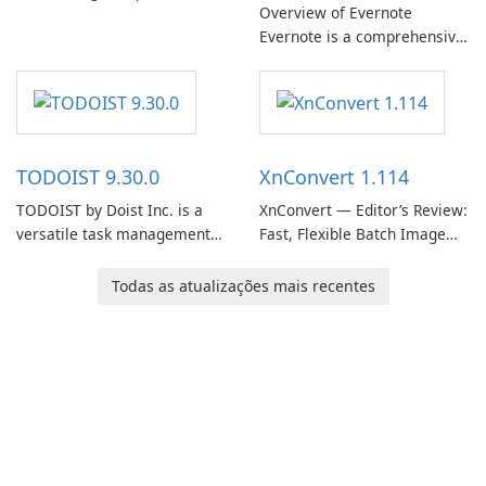
Overview of Evernote
Evernote, developed by
Evernote is a comprehensive
EverNote Corp., is a versatile
note-taking and organization
note-taking application that
software designed to help
helps users capture ideas,
users capture, organize, and
organize to-do lists, and keep
access information across
track of important
multiple devices.
information.
TODOIST 9.30.0
XnConvert 1.114
TODOIST by Doist Inc. is a
XnConvert — Editor’s Review:
versatile task management
Fast, Flexible Batch Image
tool designed to help
Converter for Windows,
individuals and teams
macOS and Linux XnConvert
Todas as atualizações mais recentes
organize their work and
is a polished, cross-platform
increase productivity.
batch image processor from
XnSoft that balances depth
and simplicity.