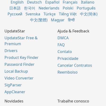
English
Deutsch
Español
Français
Italiano
日本語
한국어
Nederlands
Polski
Português
Русский
Svenska
Türkçe
Tiếng Việt
中文(简体)
中文(繁體)
Magyar
हिन्दी
UpdateStar
Ajuda & Feedback
UpdateStar Free &
DMCA
Premium
FAQ
Drivers
Contato
Product Key Finder
Privacidade
Password Finder
Cancelar Contratos
Local Backup
Reembolso
Video Converter
SigParser
AppCleaner
Novidades
Trabalhe conosco