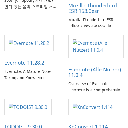
Spotify는 Spotify에서 개발한
Mozilla Thunderbird
인기 있는 음악 스트리밍 서비
ESR 153.0esr
스로, 사용자에게 온라인 청취
를 위한 방대한 노래, 앨범, 재
Mozilla Thunderbird ESR:
생 목록 및 팟캐스트 라이브러
Editor's Review Mozilla
리에 대한 액세스를 제공합니
Thunderbird ESR (Extended
다. 개인화된 추천, 오프라인 청
Support Release) is the long-
취 및 소셜 공유와 같은 기능을
term support channel of the
통해 Spotify는 사용자가 좋아
Thunderbird desktop email
하는 음악을 찾고, 스트리밍하
client designed for
Evernote 11.28.2
고, 즐길 수 있는 원활한 음악
organizations and users who
Evernote (Alle Nutzer)
경험을 제공합니다.
need predictable …
Evernote: A Mature Note-
11.0.4
Taking and Knowledge-
Overview of Evernote
Management Platform
Evernote is a comprehensive
Evernote continues as a
note-taking and organization
widely used platform for
software designed to help
capturing, organizing, and
users capture, organize, and
retrieving notes and
access information across
reference materials across
multiple devices.
devices.
TODOIST 9.30.0
XnConvert 1.114