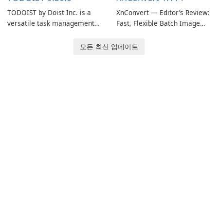
TODOIST by Doist Inc. is a
XnConvert — Editor’s Review:
versatile task management
Fast, Flexible Batch Image
tool designed to help
Converter for Windows,
individuals and teams
macOS and Linux XnConvert
모든 최신 업데이트
organize their work and
is a polished, cross-platform
increase productivity.
batch image processor from
XnSoft that balances depth
and simplicity.