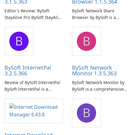
3.1.5.363
Browser 1.1.5.364
Editor's Review: BySoft
BySoft Network Share
StayAlive Pro BySoft StayAlive
Browser by BySoft is a
Pro is a reliable software
comprehensive software
application designed to
application that allows users
B
B
ensure the continuous and
to easily browse and manage
uninterrupted operation of
shared folders on their
your computer system.
network.
BySoft InternetPal
BySoft Network
3.2.5.366
Monitor 1.3.5.363
Review of BySoft InternetPal
BySoft Network Monitor by
BySoft InternetPal is a
BySoft is a comprehensive
comprehensive software
network monitoring software
application designed to
designed to help businesses
B
monitor your internet
effectively manage their
connection and provide real-
network infrastructure.
time insights into its
performance.