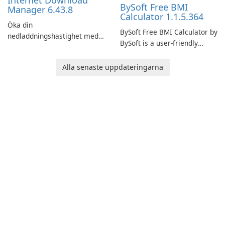
Internet Download
BySoft Free BMI
Manager 6.43.8
Calculator 1.1.5.364
Öka din
BySoft Free BMI Calculator by
nedladdningshastighet med
BySoft is a user-friendly
Internet Download Manager!
software application
designed to help you
Alla senaste uppdateringarna
calculate your Body Mass
Index quickly and accurately.