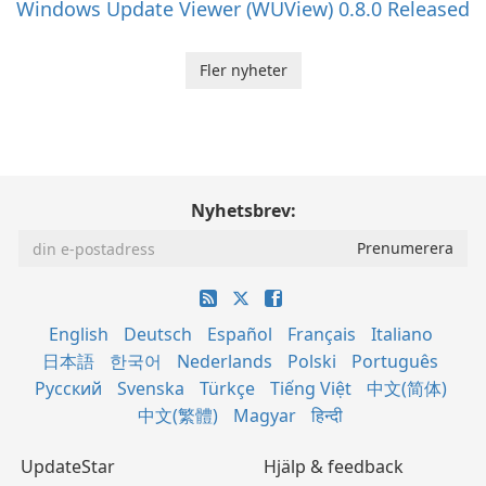
Windows Update Viewer (WUView) 0.8.0 Released
Fler nyheter
Nyhetsbrev:
English
Deutsch
Español
Français
Italiano
日本語
한국어
Nederlands
Polski
Português
Русский
Svenska
Türkçe
Tiếng Việt
中文(简体)
中文(繁體)
Magyar
हिन्दी
UpdateStar
Hjälp & feedback