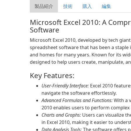
製品紹介
技術
購入
編集
Microsoft Excel 2010: A Comp
Software
Microsoft Excel 2010, developed by tech giant
spreadsheet software that has been a staple in
and homes for many years. Known for its wide 
designed to help users create, manipulate, an
Key Features:
User-Friendly Interface:
Excel 2010 features
navigate the software effortlessly.
Advanced Formulas and Functions:
With a v
2010 enables users to perform complex ca
Charts and Graphs:
Users can visualize the
in Excel 2010, making it easier to under
Data Analysis Tools:
The software offers p