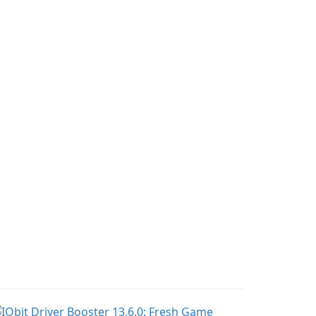
50 sound and voice
regnancy and baby
effects, providing users
acking, offering
with robust
sential healthcare tips
customization options
nd doctor-approved
for voice modification.
ticles.