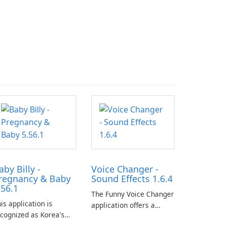
aby Billy -
Voice Changer -
regnancy & Baby
Sound Effects 1.6.4
.56.1
The Funny Voice Changer
is application is
application offers a
cognized as Korea's
diverse selection of over
ading free platform for