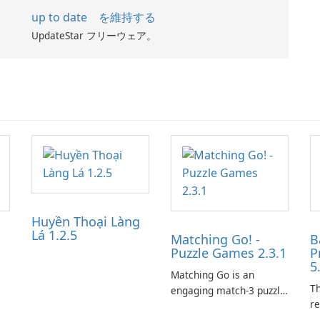
up to date を維持する
UpdateStar フリーウェア。
Huyền Thoại Làng
Lá 1.2.5
Matching Go! -
B
Puzzle Games 2.3.1
P
5
Matching Go is an
Th
engaging match-3 puzzle
re
game that invites
le