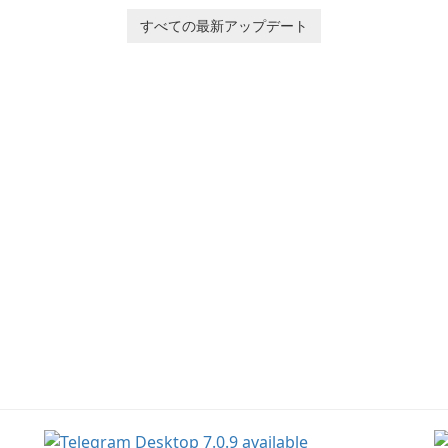
players to join Chloe and
p
her charming corgi,
すべての最新アップデート
tr
Ollie, on an adventurous
es
journey across diverse
a
landscapes.
ar