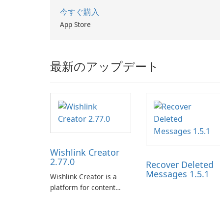
今すぐ購入
App Store
最新のアップデート
Wishlink Creator
2.77.0
Recover Deleted
Messages 1.5.1
Wishlink Creator is a
platform for content
creators designed to
monetize their work
through built-in brand