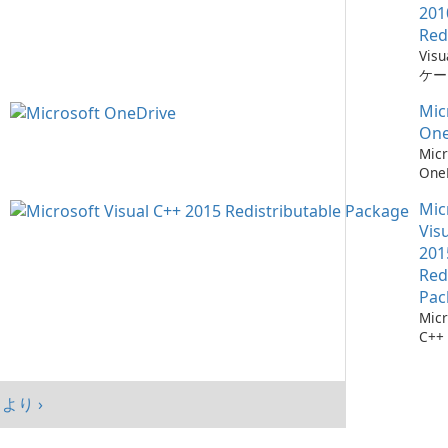
201
Red
Vis
ケー
に不
Mic
ーネ
One
Micr
One
イル
Mic
Vis
201
Red
Pac
Micr
C++
可能
シス
マン
より ›
まし