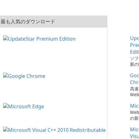
最も人気のダウンロード
Upd
Pr
Edi
ソフ
新の
とは、
Goo
Pre
でか
Ch
簡単
高速
た。
We
Mic
We
の新
Mic
Vis