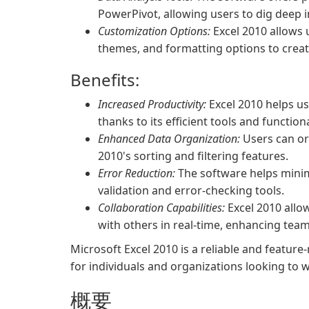
PowerPivot, allowing users to dig deep in
Customization Options:
Excel 2010 allows 
themes, and formatting options to crea
Benefits:
Increased Productivity:
Excel 2010 helps us
thanks to its efficient tools and functiona
Enhanced Data Organization:
Users can or
2010's sorting and filtering features.
Error Reduction:
The software helps minimi
validation and error-checking tools.
Collaboration Capabilities:
Excel 2010 allo
with others in real-time, enhancing tea
Microsoft Excel 2010 is a reliable and featur
for individuals and organizations looking to wo
概要