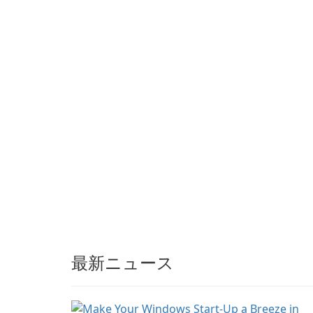
partnerships and
integrated tools for
content distribution and
audience engagement.
最新ニュース