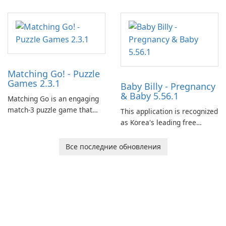
Matching Go! - Puzzle
Games 2.3.1
Baby Billy - Pregnancy
& Baby 5.56.1
Matching Go is an engaging
match-3 puzzle game that
This application is recognized
invites players to join Chloe
as Korea's leading free
and her charming corgi,
platform for pregnancy and
Ollie, on an adventurous
baby tracking, offering
Все последние обновления
journey across diverse
essential healthcare tips and
landscapes.
doctor-approved articles.