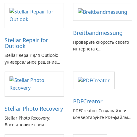
Breitbandmessung
Stellar Repair for
Проверьте скорость своего
Outlook
интернета с
Stellar Repair для Outlook:
Breitbandmessung от zafaco
универсальное решение
GmbH!
для восстановления
электронной почты
PDFCreator
Stellar Photo Recovery
PDFCreator: Создавайте и
конвертируйте PDF-файлы с
Stellar Photo Recovery:
легкостью!
Восстановите свои
потерянные воспоминания