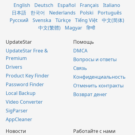
English
Deutsch
Español
Français
Italiano
日本語
한국어
Nederlands
Polski
Português
Русский
Svenska
Türkçe
Tiếng Việt
中文(简体)
中文(繁體)
Magyar
हिन्दी
UpdateStar
Помощь
UpdateStar Free &
DMCA
Premium
Вопросы и ответы
Drivers
Связь
Product Key Finder
Конфиденциальность
Password Finder
Отменить контракты
Local Backup
Возврат денег
Video Converter
SigParser
AppCleaner
Новости
Работайте с нами