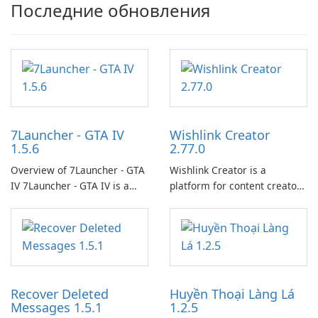
Последние обновления
7Launcher - GTA IV
Wishlink Creator
1.5.6
2.77.0
Overview of 7Launcher - GTA
Wishlink Creator is a
IV 7Launcher - GTA IV is a
platform for content creators
specialized software
designed to monetize their
application designed to
work through built-in brand
optimize the gaming
partnerships and integrated
experience for Grand Theft
tools for content distribution
Auto IV.
and audience engagement.
Recover Deleted
Huyền Thoại Làng Lá
Messages 1.5.1
1.2.5