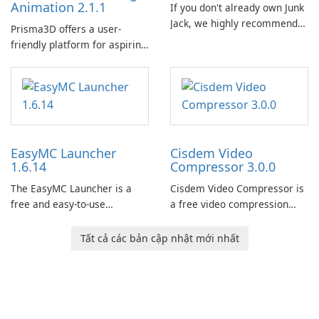
Animation 2.1.1
If you don't already own Junk
Jack, we highly recommend
Prisma3D offers a user-
purchasing it before
friendly platform for aspiring
considering Junk Jack Retro.
3D creators to bring their
This game is where it all
imagination to life. With a
began! Junk Jack Retro,
wide range of tools and
formerly known as Junk Jack,
features, this app allows
now offers widescreen
users to easily design 3D
support.
models and generate
EasyMC Launcher
Cisdem Video
captivating animated scenes.
1.6.14
Compressor 3.0.0
The EasyMC Launcher is a
Cisdem Video Compressor is
free and easy-to-use
a free video compression
Minecraft launcher
software for Mac. It allows
developed by EasyMC. It
users to compress media
Tất cả các bản cập nhật mới nhất
allows Minecraft players to
files by setting the
quickly and easily access
percentage, target file size,
their favorite servers and
and file parameters to
mods with just a few clicks.
ensure satisfactory results.