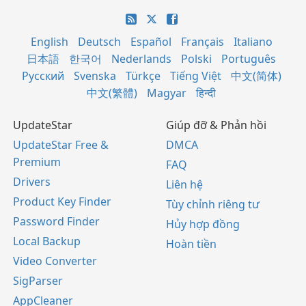
English
Deutsch
Español
Français
Italiano
日本語
한국어
Nederlands
Polski
Português
Русский
Svenska
Türkçe
Tiếng Việt
中文(简体)
中文(繁體)
Magyar
हिन्दी
UpdateStar
Giúp đỡ & Phản hồi
UpdateStar Free &
DMCA
Premium
FAQ
Drivers
Liên hệ
Product Key Finder
Tùy chỉnh riêng tư
Password Finder
Hủy hợp đồng
Local Backup
Hoàn tiền
Video Converter
SigParser
AppCleaner