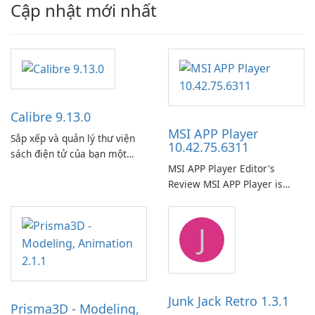
Cập nhật mới nhất
Calibre 9.13.0
MSI APP Player
Sắp xếp và quản lý thư viện
10.42.75.6311
sách điện tử của bạn một
MSI APP Player Editor's
cách dễ dàng bằng Calibre.
Review MSI APP Player is
MSI’s Windows Android
emulator built atop the
J
BlueStacks engine and tuned
for MSI hardware.
Junk Jack Retro 1.3.1
Prisma3D - Modeling,